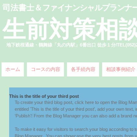
司法書士＆
ファイナンシャルプランナ
​生前対策相
​地下鉄桜通線・鶴舞線「丸の内駅」6番出口 徒歩１分/
TEL(052)
ホーム
コースの内容
各手続内容
相談事例紹介
This is the title of your third post
To create your third blog post, click here to open the Blog Ma
entitled 'This is the title of your third post’, add your own text
‘Publish'! From the Blog Manager you can also add a brand ne
To make it easy for visitors to search your blog according to to
Blog Manager.  You can showcase the very best posts from you